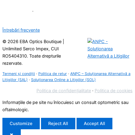
021 314 20 35
0722 722 788
·
WhatsApp
office@eba-optics.ro
Întrebări frecvente
© 2026 EBA Optics Boutique |
Unlimited Serco Impex, CUI
RO5404310. Toate drepturile
rezervate.
Termeni și condiții
·
Politica de retur
·
ANPC – Soluționarea Alternativă a
Litigiilor (SAL)
·
Soluționarea Online a Litigiilor (SOL)
Politica de confidențialitate
·
Politica de cookies
Informațiile de pe site nu înlocuiesc un consult optometric sau
oftalmologic.
Customize
Reject All
Accept All
✖