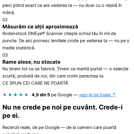
pleci știind exact ce are vederea ta — nu doar cu o rețetă în
mână.
02
Măsurăm ce alții aproximează
Rodenstock DNEye® Scanner citește ochiul tău în mii de
puncte. De aici pornesc lentilele croite pe vederea ta — nu pe o
medie statistică.
03
Rame alese, nu stocate
Nu ținem tot ce se fabrică. Ținem ce merită purtat — o selecție
scurtă, probată de noi, din care croim perechea ta.
CE SPUN CEI CARE NE POARTĂ
★★★★★
4,9 din 5
pe Google —
vezi-le pe toate ↗
Nu ne crede pe noi pe cuvânt. Crede-i
pe ei.
Recenzii reale, de pe Google — de la oameni care poartă