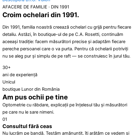
AFACERE DE FAMILIE · DIN 1991
Croim ochelari din 1991.
Din 1991, familia noastră creează ochelari cu grijă pentru fiecare
detaliu. Astăzi, în boutique-ul de pe C.A. Rosetti, continuăm
aceeași tradiție: facem măsurători precise și adaptăm fiecare
pereche persoanei care o va purta. Pentru că ochelarii potriviți
nu se aleg pur și simplu de pe raft — se construiesc în jurul tău.
30+
ani de experiență
Unicul
boutique Lunor din România
Am pus ochii pe tine
Optometrie cu răbdare, explicații pe înțelesul tău și măsurători
pe care nu le sare nimeni.
01
Consultul fără ceas
Nu lucrăm pe bandă. Testăm amănunțit, îți arătăm ce vedem și