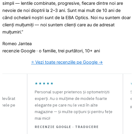
simpli — lentile combinate, progresive, fiecare dintre noi are
nevoie de noi dioptrii la 2–3 ani. Sunt mai mult de 10 ani de
când ochelarii noștri sunt de la EBA Optics. Noi nu suntem doar
clienți mulțumiți — noi suntem clienți care au de adresat
mulțumiri.”
Romeo Jantea
recenzie Google · o familie, trei purtători, 10+ ani
⭐ Vezi toate recenziile pe Google →
★★★★★
★★★
Personal super prietenos și optometriști
Stephan 
rat
experți. Au o mulțime de modele foarte
excelen
 pe
elegante pe care nu le vezi în alte
RECENZ
magazine — și multe opțiuni și pentru fețe
mai mici!
RECENZIE GOOGLE · TRADUCERE