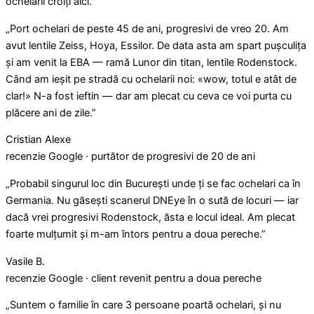
ochelarii croiți aici.
„Port ochelari de peste 45 de ani, progresivi de vreo 20. Am
avut lentile Zeiss, Hoya, Essilor. De data asta am spart pușculița
și am venit la EBA — ramă Lunor din titan, lentile Rodenstock.
Când am ieșit pe stradă cu ochelarii noi: «wow, totul e atât de
clar!» N-a fost ieftin — dar am plecat cu ceva ce voi purta cu
plăcere ani de zile.”
Cristian Alexe
recenzie Google · purtător de progresivi de 20 de ani
„Probabil singurul loc din București unde ți se fac ochelari ca în
Germania. Nu găsești scanerul DNEye în o sută de locuri — iar
dacă vrei progresivi Rodenstock, ăsta e locul ideal. Am plecat
foarte mulțumit și m-am întors pentru a doua pereche.”
Vasile B.
recenzie Google · client revenit pentru a doua pereche
„Suntem o familie în care 3 persoane poartă ochelari, și nu