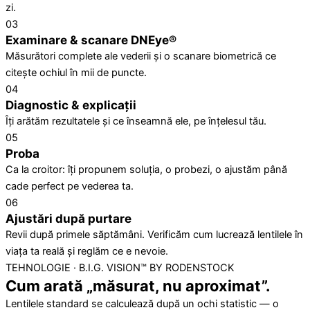
zi.
03
Examinare & scanare DNEye®
Măsurători complete ale vederii și o scanare biometrică ce
citește ochiul în mii de puncte.
04
Diagnostic & explicații
Îți arătăm rezultatele și ce înseamnă ele, pe înțelesul tău.
05
Proba
Ca la croitor: îți propunem soluția, o probezi, o ajustăm până
cade perfect pe vederea ta.
06
Ajustări după purtare
Revii după primele săptămâni. Verificăm cum lucrează lentilele în
viața ta reală și reglăm ce e nevoie.
TEHNOLOGIE · B.I.G. VISION™ BY RODENSTOCK
Cum arată „măsurat, nu aproximat”.
Lentilele standard se calculează după un ochi statistic — o